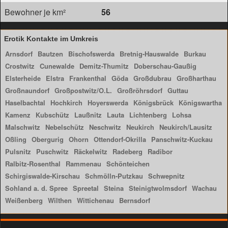
Bewohner je km²
56
Erotik Kontakte im Umkreis
Arnsdorf
Bautzen
Bischofswerda
Bretnig-Hauswalde
Burkau
Crostwitz
Cunewalde
Demitz-Thumitz
Doberschau-Gaußig
Elsterheide
Elstra
Frankenthal
Göda
Großdubrau
Großharthau
Großnaundorf
Großpostwitz/O.L.
Großröhrsdorf
Guttau
Haselbachtal
Hochkirch
Hoyerswerda
Königsbrück
Königswartha
Kamenz
Kubschütz
Laußnitz
Lauta
Lichtenberg
Lohsa
Malschwitz
Nebelschütz
Neschwitz
Neukirch
Neukirch/Lausitz
Oßling
Obergurig
Ohorn
Ottendorf-Okrilla
Panschwitz-Kuckau
Pulsnitz
Puschwitz
Räckelwitz
Radeberg
Radibor
Ralbitz-Rosenthal
Rammenau
Schönteichen
Schirgiswalde-Kirschau
Schmölln-Putzkau
Schwepnitz
Sohland a. d. Spree
Spreetal
Steina
Steinigtwolmsdorf
Wachau
Weißenberg
Wilthen
Wittichenau
Bernsdorf