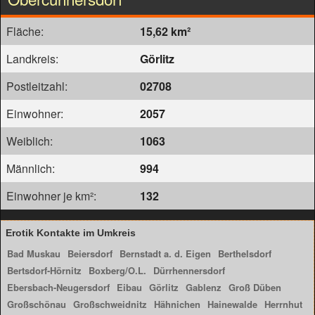
Fläche:
15,62 km²
Landkreis:
Görlitz
Postleitzahl:
02708
Einwohner:
2057
Weiblich:
1063
Männlich:
994
Einwohner je km²:
132
Erotik Kontakte im Umkreis
Bad Muskau
Beiersdorf
Bernstadt a. d. Eigen
Berthelsdorf
Bertsdorf-Hörnitz
Boxberg/O.L.
Dürrhennersdorf
Ebersbach-Neugersdorf
Eibau
Görlitz
Gablenz
Groß Düben
Großschönau
Großschweidnitz
Hähnichen
Hainewalde
Herrnhut