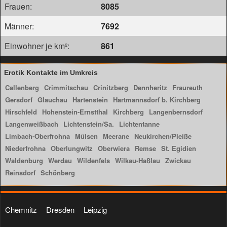
Frauen:
8085
Männer:
7692
Einwohner je km²:
861
Erotik Kontakte im Umkreis
Callenberg
Crimmitschau
Crinitzberg
Dennheritz
Fraureuth
Gersdorf
Glauchau
Hartenstein
Hartmannsdorf b. Kirchberg
Hirschfeld
Hohenstein-Ernstthal
Kirchberg
Langenbernsdorf
Langenweißbach
Lichtenstein/Sa.
Lichtentanne
Limbach-Oberfrohna
Mülsen
Meerane
Neukirchen/Pleiße
Niederfrohna
Oberlungwitz
Oberwiera
Remse
St. Egidien
Waldenburg
Werdau
Wildenfels
Wilkau-Haßlau
Zwickau
Reinsdorf
Schönberg
Chemnitz
Dresden
Leipzig